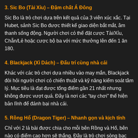
3. Sic Bo (Tài Xỉu) – Đậm chất Á Đông
Sic Bo là trò chơi dựa trên kết quả của 3 viên xúc xắc. Tại
Hubet, sảnh Sic Bo được thiết kế giao diện bắt mắt, âm
thanh sống động. Người chơi có thể đặt cược Tài/Xỉu,
Chẵn/Lẻ hoặc cược bộ ba với mức thưởng lên đến 1 ăn
180.
4. Blackjack (Xì Dách) – Đấu trí cùng nhà cái
Khác với các trò chơi dựa nhiều vào may mắn, Blackjack
đòi hỏi người chơi có chiến thuật và kỹ năng kiểm soát tâm
lý. Mục tiêu là đạt được tổng điểm gần 21 nhất nhưng
không được vượt quá. Đây là nơi các “tay chơi” thể hiện
bản lĩnh để đánh bại nhà cái.
5. Rồng Hổ (Dragon Tiger) – Nhanh gọn và kịch tính
Chỉ với 2 lá bài được chia cho mỗi bên Rồng và Hổ, bên
nào có điểm cao hơn sẽ thắng. Đây là trò chơi sòng bạc