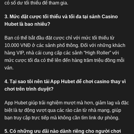
có số dư tối thiểu để tham gia.
3. Mức đặt cược tối thiểu và tối đa tại sảnh Casino
Hubet là bao nhiêu?
Bạn có thể bắt đầu đặt cược chỉ với mức tối thiểu từ
10.000 VNĐ ở các sảnh phổ thông. Đối với những khách
hàng VIP, nhà cái cung cấp các sảnh “High Roller” với
mức cược tối đa có thể lên đến hàng trăm triệu đồng mỗi
ván.
4. Tại sao tôi nên tải App Hubet để chơi casino thay vì
chơi trên trình duyệt?
App Hubet giúp trải nghiệm mượt mà hơn, giảm lag và đặc
biệt là tự động vượt qua các rào cản từ nhà mạng, giúp
bạn truy cập trực tiếp mà không cần tìm link dự phòng.
5. Có những ưu đãi nào dành riêng cho người chơi