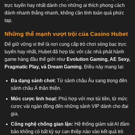
trực tuyến hay nhất dành cho những ai thích phong cách
đánh nhanh thắng nhanh, không cần tính toán quá phức
tạp.
Những thế mạnh vượt trội của Casino Hubet
Để giữ vững vị thế là nơi cung cấp trò chơi sòng bạc trực
tuyến hay nhất, Hubet đã hợp tác với các nhà phát hành
game hàng đầu thế giới như
Evolution Gaming, AE Sexy,
Pragmatic Play, và Dream Gaming
. Điều này mang lại:
Đa dạng sảnh chơi:
Từ sảnh châu Âu sang trọng đến
sảnh châu Á thân thiện.
Mức cược linh hoạt:
Phù hợp với mọi túi tiền, từ mức
cược vài ngàn đồng đến những sảnh VIP dành cho đại
gia.
Công nghệ chống gian lận:
Hệ thống giám sát AI đảm
bảo không có bất kỳ sự can thiệp nào vào kết quả trò