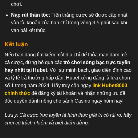
chơi.
Nạp rút thần tốc:
Tiền thắng cược sẽ được cập nhật
vào tài khoản của bạn chỉ trong vòng 3-5 phút sau khi
ván bài kết thúc.
Kết luận
Nếu bạn đang tìm kiếm một địa chỉ để thỏa mãn đam mê
cá cược, đừng bỏ qua các
trò chơi sòng bạc trực tuyến
hay nhất tại Hubet
. Với sự minh bạch, giao diện đỉnh cao
và tỷ lệ trả thưởng hấp dẫn, Hubet xứng đáng là lựa chọn
số 1 trong năm 2024. Hãy truy cập ngay
link Hubet8000
chính thức
để đăng ký tài khoản và nhận những ưu đãi
độc quyền dành riêng cho sảnh Casino ngay hôm nay!
Lưu ý: Cá cược trực tuyến là hình thức giải trí có rủi ro, hãy
chơi có trách nhiệm và biết điểm dừng.