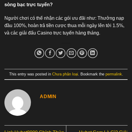
sòng bạc trực tuyến?
Người chơi có thể nhận các gói ưu đãi như: Thưởng nạp
đầu 100%, hoàn trả tiền cược thua mỗi ngày lên tới 1.5%,
và các giải đấu Casino trực tuyến hàng tháng.
This entry was posted in
Chưa phân loại
. Bookmark the
permalink
.
ADMIN