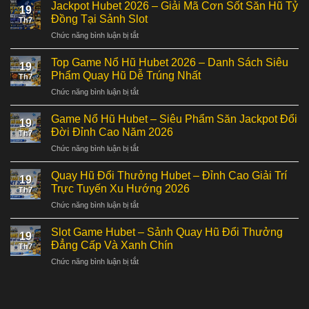
Quyết
Hướng
Jackpot Hubet 2026 – Giải Mã Cơn Sốt Săn Hũ Tỷ
Cao
19
Săn
Dẫn
Đồng Tại Sảnh Slot
Xu
Th7
Hũ
Chi
Hướng
ở
Chức năng bình luận bị tắt
Hubet
Tiết
2026
Jackpot
–
Từ
Hubet
Chiến
Top Game Nổ Hũ Hubet 2026 – Danh Sách Siêu
A-
19
2026
Thuật
Phẩm Quay Hũ Dễ Trúng Nhất
Z
Th7
–
Chinh
Cho
ở
Chức năng bình luận bị tắt
Giải
Phục
Tân
Top
Mã
Jackpot
Thủ
Game
Cơn
Game Nổ Hũ Hubet – Siêu Phẩm Săn Jackpot Đổi
Đỉnh
Năm
19
Nổ
Sốt
Đời Đỉnh Cao Năm 2026
Cao
2026
Th7
Hũ
Săn
Năm
ở
Chức năng bình luận bị tắt
Hubet
Hũ
2026
Game
2026
Tỷ
Nổ
–
Quay Hũ Đổi Thưởng Hubet – Đỉnh Cao Giải Trí
Đồng
19
Hũ
Danh
Trực Tuyến Xu Hướng 2026
Tại
Th7
Hubet
Sách
Sảnh
ở
Chức năng bình luận bị tắt
–
Siêu
Slot
Quay
Siêu
Phẩm
Hũ
Phẩm
Slot Game Hubet – Sảnh Quay Hũ Đổi Thưởng
Quay
19
Đổi
Săn
Đẳng Cấp Và Xanh Chín
Hũ
Th7
Thưởng
Jackpot
Dễ
ở
Chức năng bình luận bị tắt
Hubet
Đổi
Trúng
Slot
–
Đời
Nhất
Game
Đỉnh
Đỉnh
Hubet
Cao
Cao
–