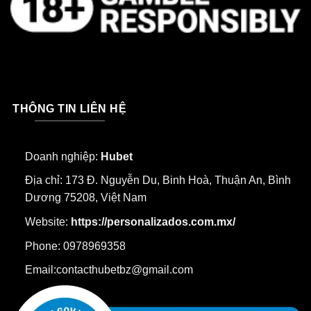
THÔNG TIN LIÊN HỆ
Doanh nghiệp:
Hubet
Địa chỉ: 173 Đ. Nguyễn Du, Binh Hoà, Thuận An, Bình
Dương 75208, Việt Nam
Website:
https://personalizados.com.mx/
Phone: 0978969358
Email:
contacthubetbz@gmail.com