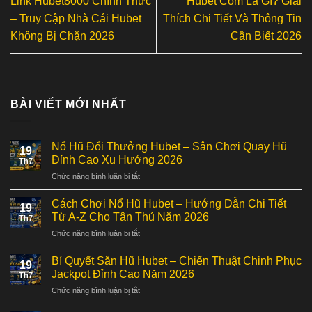
Link Hubet8000 Chính Thức
Hubet Com Là Gì? Giải
– Truy Cập Nhà Cái Hubet
Thích Chi Tiết Và Thông Tin
Không Bị Chặn 2026
Cần Biết 2026
BÀI VIẾT MỚI NHẤT
Nổ Hũ Đổi Thưởng Hubet – Sân Chơi Quay Hũ
19
Đỉnh Cao Xu Hướng 2026
Th7
ở
Chức năng bình luận bị tắt
Nổ
Hũ
Cách Chơi Nổ Hũ Hubet – Hướng Dẫn Chi Tiết
19
Đổi
Từ A-Z Cho Tân Thủ Năm 2026
Th7
Thưởng
ở
Chức năng bình luận bị tắt
Hubet
Cách
–
Chơi
Sân
Bí Quyết Săn Hũ Hubet – Chiến Thuật Chinh Phục
19
Nổ
Chơi
Jackpot Đỉnh Cao Năm 2026
Th7
Hũ
Quay
ở
Chức năng bình luận bị tắt
Hubet
Hũ
Bí
–
Đỉnh