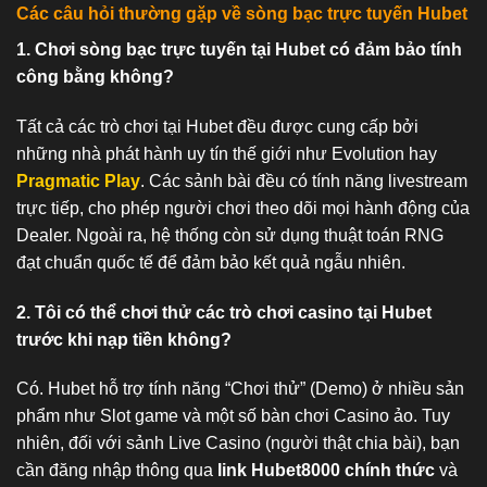
Các câu hỏi thường gặp về sòng bạc trực tuyến Hubet
1. Chơi sòng bạc trực tuyến tại Hubet có đảm bảo tính
công bằng không?
Tất cả các trò chơi tại Hubet đều được cung cấp bởi
những nhà phát hành uy tín thế giới như Evolution hay
Pragmatic Play
. Các sảnh bài đều có tính năng livestream
trực tiếp, cho phép người chơi theo dõi mọi hành động của
Dealer. Ngoài ra, hệ thống còn sử dụng thuật toán RNG
đạt chuẩn quốc tế để đảm bảo kết quả ngẫu nhiên.
2. Tôi có thể chơi thử các trò chơi casino tại Hubet
trước khi nạp tiền không?
Có. Hubet hỗ trợ tính năng “Chơi thử” (Demo) ở nhiều sản
phẩm như Slot game và một số bàn chơi Casino ảo. Tuy
nhiên, đối với sảnh Live Casino (người thật chia bài), bạn
cần đăng nhập thông qua
link Hubet8000 chính thức
và