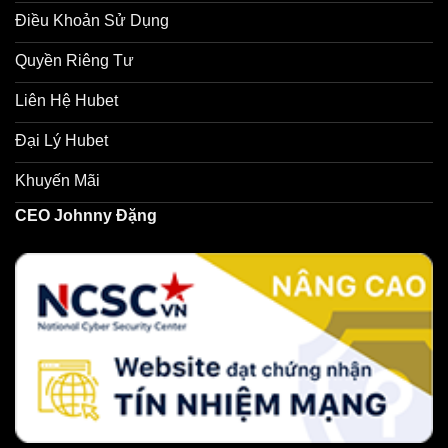
Điều Khoản Sử Dụng
Quyền Riêng Tư
Liên Hệ Hubet
Đại Lý Hubet
Khuyến Mãi
CEO Johnny Đặng