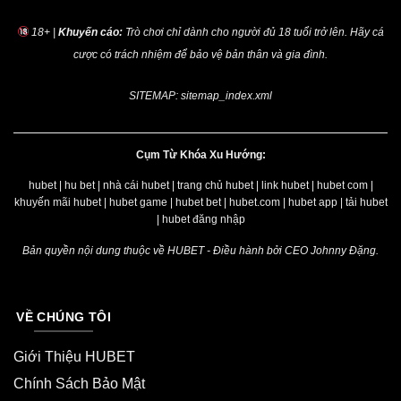
18+
|
Khuyến cáo:
Trò chơi chỉ dành cho người đủ 18 tuổi trở lên. Hãy
cá
cược có trách nhiệm
để bảo vệ bản thân và gia đình.
SITEMAP:
sitemap_index.xml
Cụm Từ Khóa Xu Hướng:
hubet | hu bet | nhà cái hubet | trang chủ hubet | link hubet | hubet com |
khuyến mãi hubet | hubet game | hubet bet | hubet.com | hubet app | tải hubet
| hubet đăng nhập
Bản quyền nội dung thuộc về HUBET - Điều hành bởi CEO Johnny Đặng.
VỀ CHÚNG TÔI
Giới Thiệu HUBET
Chính Sách Bảo Mật