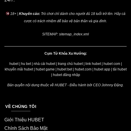
18+
|
Khuyến cáo:
Trò chơi chỉ dành cho người đủ 18 tuổi trở lên. Hãy
cá
cược có trách nhiệm
để bảo vệ bản thân và gia đình.
SITEMAP:
sitemap_index.xml
Cụm Từ Khóa Xu Hướng:
hubet | hu bet | nhà cái hubet | trang chủ hubet | link hubet | hubet com |
khuyến mãi hubet | hubet game | hubet bet | hubet.com | hubet app | tải hubet
| hubet đăng nhập
Bản quyền nội dung thuộc về HUBET - Điều hành bởi CEO Johnny Đặng.
VỀ CHÚNG TÔI
Giới Thiệu HUBET
Chính Sách Bảo Mật