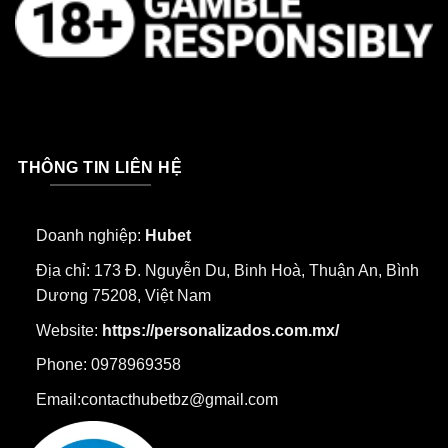
THÔNG TIN LIÊN HỆ
Doanh nghiệp:
Hubet
Địa chỉ: 173 Đ. Nguyễn Du, Binh Hoà, Thuận An, Bình
Dương 75208, Việt Nam
Website:
https://personalizados.com.mx/
Phone: 0978969358
Email:
contacthubetbz@gmail.com