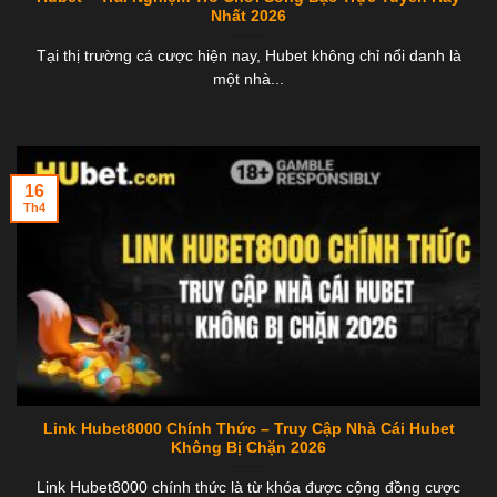
Nhất 2026
Tại thị trường cá cược hiện nay, Hubet không chỉ nổi danh là
một nhà...
16
Th4
Link Hubet8000 Chính Thức – Truy Cập Nhà Cái Hubet
Không Bị Chặn 2026
Link Hubet8000 chính thức là từ khóa được cộng đồng cược