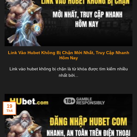
Link Vào Hubet Không Bị Chặn Mới Nhất, Truy Cập Nhanh
Hôm Nay
Link vào hubet không bị chặn là từ khóa được tìm kiếm nhiều
nhất bởi...
19
Th4