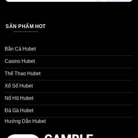
SẢN PHẨM HOT
Bắn Cá Hubet
Casino Hubet
Thể Thao Hubet
Xổ Số Hubet
Nổ Hũ Hubet
Đá Gà Hubet
Hướng Dẫn Hubet