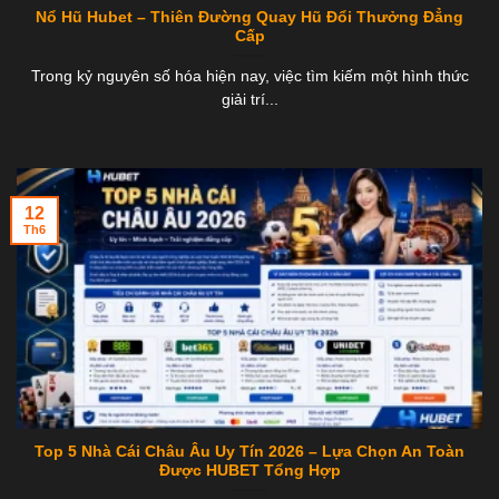
Nổ Hũ Hubet – Thiên Đường Quay Hũ Đổi Thưởng Đẳng
Cấp
Trong kỷ nguyên số hóa hiện nay, việc tìm kiếm một hình thức
giải trí...
12
Th6
Top 5 Nhà Cái Châu Âu Uy Tín 2026 – Lựa Chọn An Toàn
Được HUBET Tổng Hợp