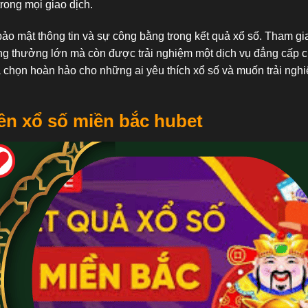
rong mọi giao dịch.
bảo mật thông tin và sự công bằng trong kết quả xổ số. Tham g
rúng thưởng lớn mà còn được trải nghiệm một dịch vụ đẳng cấp 
a chọn hoàn hảo cho những ai yêu thích xổ số và muốn trải ngh
ền xổ số miền bắc hubet