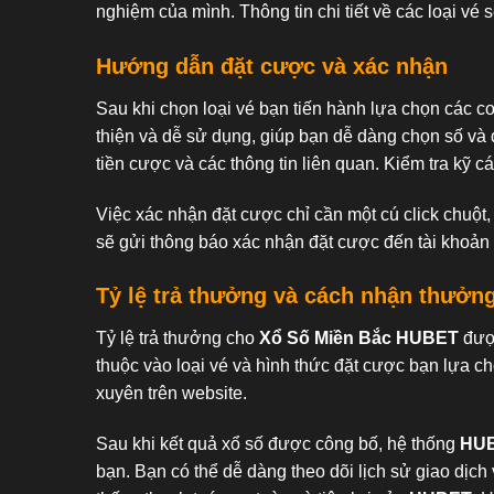
nghiệm của mình. Thông tin chi tiết về các loại vé 
Hướng dẫn đặt cược và xác nhận
Sau khi chọn loại vé bạn tiến hành lựa chọn các 
thiện và dễ sử dụng, giúp bạn dễ dàng chọn số và đ
tiền cược và các thông tin liên quan. Kiểm tra kỹ c
Việc xác nhận đặt cược chỉ cần một cú click chuột
sẽ gửi thông báo xác nhận đặt cược đến tài khoản 
Tỷ lệ trả thưởng và cách nhận thưởn
Tỷ lệ trả thưởng cho
Xổ Số Miền Bắc HUBET
được
thuộc vào loại vé và hình thức đặt cược bạn lựa ch
xuyên trên website.
Sau khi kết quả xổ số được công bố, hệ thống
HU
bạn. Bạn có thể dễ dàng theo dõi lịch sử giao dịch