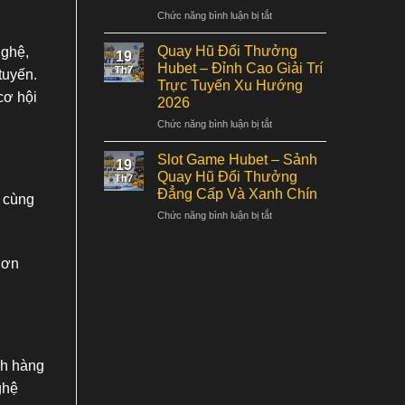
Sảnh
–
ở
Chức năng bình luận bị tắt
Slot
Danh
Game
Sách
Nổ
Quay Hũ Đổi Thưởng
nghệ,
19
Siêu
Hũ
Hubet – Đỉnh Cao Giải Trí
Th7
tuyến.
Phẩm
Hubet
Trực Tuyến Xu Hướng
Quay
–
cơ hội
2026
Hũ
Siêu
Dễ
Phẩm
ở
Chức năng bình luận bị tắt
Trúng
Săn
Quay
Nhất
Jackpot
Hũ
Slot Game Hubet – Sảnh
19
Đổi
Đổi
Quay Hũ Đổi Thưởng
Th7
Đời
Thưởng
Đẳng Cấp Và Xanh Chín
, cùng
Đỉnh
Hubet
Cao
ở
Chức năng bình luận bị tắt
–
Năm
Slot
Đỉnh
2026
Game
Cao
Hubet
Giải
Hơn
–
Trí
Sảnh
Trực
Quay
Tuyến
Hũ
Xu
Đổi
Hướng
Thưởng
2026
ch hàng
Đẳng
Cấp
ghệ
Và