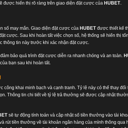
sẽ được hiển thị rõ ràng trên giao diện đặt cược của
HUBET
.
con số may mắn. Giao diện đặt cược của
HUBET
được thiết kế t
ặt cược. Sau khi hoàn tất việc chọn số, hệ thống sẽ hiển thị tổ
ác thông tin này trước khi xác nhận đặt cược.
, đảm bảo quá trình đặt cược diễn ra nhanh chóng và an toàn.
H
của bạn sau khi hoàn tất.
g
 công khai minh bạch và cạnh tranh. Tỷ lệ này có thể thay đổi 
ọn. Thông tin chi tiết về tỷ lệ trả thưởng sẽ được cập nhật thườ
BET
sẽ tự động tính toán và cập nhật số tiền thưởng vào tài kh
 và rút tiền thưởng về tài khoản ngân hàng của mình thông qua 