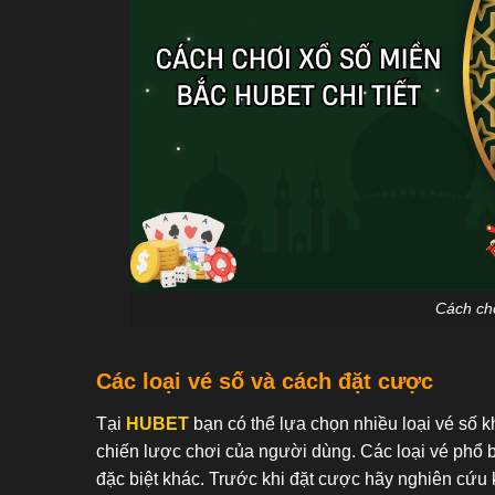
Cách chơ
Các loại vé số và cách đặt cược
Tại
HUBET
bạn có thể lựa chọn nhiều loại vé số
chiến lược chơi của người dùng. Các loại vé phổ b
đặc biệt khác. Trước khi đặt cược hãy nghiên cứu k