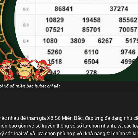
i xổ số miền bắc hubet chi tiết
 khác nhau để tham gia Xổ Số Miền Bắc, đáp ứng đa dạng nhu c
iến bao gồm vé số truyền thống vé số tự chọn nhanh, và các loạ
ỹ các loại vé và lựa chọn phù hợp với khả năng tài chính và ki