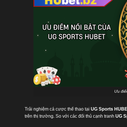
Ưu điể
Trải nghiệm cá cược thể thao tại
UG Sports HUB
trên thị trường. So với các đối thủ cạnh tranh
UG S