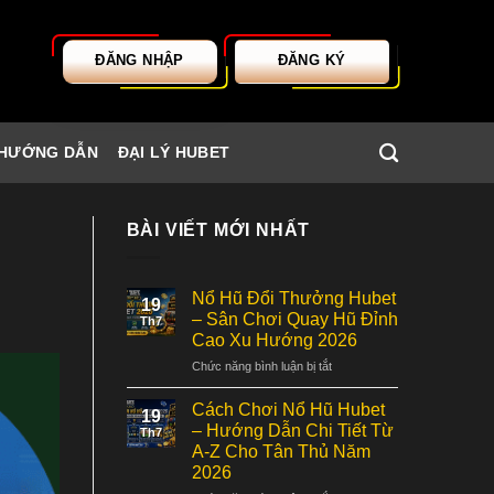
ĐĂNG NHẬP
ĐĂNG KÝ
HƯỚNG DẪN
ĐẠI LÝ HUBET
BÀI VIẾT MỚI NHẤT
Nổ Hũ Đổi Thưởng Hubet
19
– Sân Chơi Quay Hũ Đỉnh
Th7
Cao Xu Hướng 2026
ở
Chức năng bình luận bị tắt
Nổ
Hũ
Cách Chơi Nổ Hũ Hubet
19
Đổi
– Hướng Dẫn Chi Tiết Từ
Th7
Thưởng
A-Z Cho Tân Thủ Năm
Hubet
2026
–