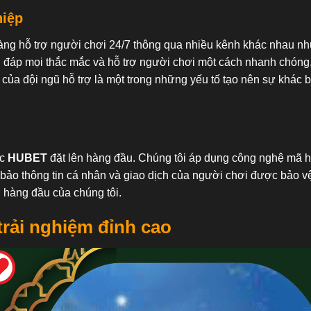
hiệp
àng hỗ trợ người chơi 24/7 thông qua nhiều kênh khác nhau nh
iải đáp mọi thắc mắc và hỗ trợ người chơi một cách nhanh chóng
của đội ngũ hỗ trợ là một trong những yếu tố tạo nên sự khác b
ợc
HUBET
đặt lên hàng đầu. Chúng tôi áp dụng công nghệ mã h
bảo thông tin cá nhân và giao dịch của người chơi được bảo v
n hàng đầu của chúng tôi.
trải nghiệm đỉnh cao