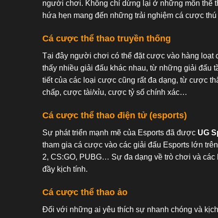
người chơi. Không chỉ dừng lại ở những môn thể 
hứa hẹn mang đến những trải nghiệm cá cược thú 
Cá cược thể thao truyền thống
Tại đây người chơi có thể đặt cược vào hàng loạt 
thấy nhiều giải đấu khác nhau, từ những giải đấu 
tiết của các loại cược cũng rất đa dạng, từ cược 
chấp, cược tài/xỉu, cược tỷ số chính xác…
Cá cược thể thao điện tử (esports)
Sự phát triển mạnh mẽ của Esports đã được
UG S
tham gia cá cược vào các giải đấu Esports lớn trê
2, CS:GO, PUBG… Sự đa dạng về trò chơi và các 
đầy kịch tính.
Cá cược thể thao ảo
Đối với những ai yêu thích sự nhanh chóng và kịch 