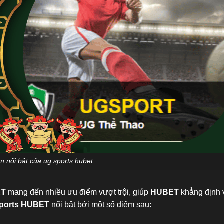
m nổi bật của ug sports hubet
ET
mang đến nhiều ưu điểm vượt trội, giúp
HUBET
khẳng định v
ports HUBET
nổi bật bởi một số điểm sau: