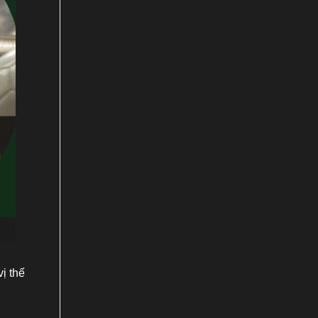
Xanh
Chín
ị thế